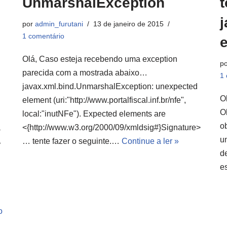
UnmarshalException
t
por
admin_furutani
13 de janeiro de 2015
1 comentário
e
Olá, Caso esteja recebendo uma exception
p
parecida com a mostrada abaixo…
1 
javax.xml.bind.UnmarshalException: unexpected
O
element (uri:"http://www.portalfiscal.inf.br/nfe",
O
local:"inutNFe"). Expected elements are
o
a
<{http://www.w3.org/2000/09/xmldsig#}Signature>
u
A
… tente fazer o seguinte.…
Continue a ler »
d
e
o