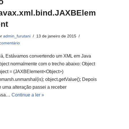
o
javax.xml.bind.JAXBElem
nt
or
admin_furutani
13 de janeiro de 2015
comentário
lá, Estávamos convertendo um XML em Java
bject normalmente com o trecho abaixo: Object
bject = (JAXBElement<Object>)
nmarsh.unmarshal(is); object.getValue(); Depois
e uma alteração passei a receber
ssa…
Continue a ler »