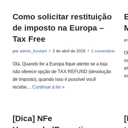
Como solicitar restituição
de imposto na Europa –
Tax Free
p
por
admin_furutani
2 de abril de 2016
1 comentário
O
n
Olá, Quando for a Europa fique atento se a loja
e
não oferece opção de TAX REFUND (devolução
m
de imposto), quando isso é possível você
recebe…
Continue a ler »
[Dica] NFe
[