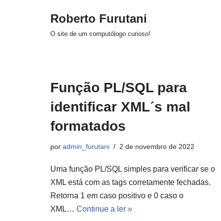
Roberto Furutani
Pular
O site de um computólogo curioso!
para
o
conteúdo
Função PL/SQL para
identificar XML´s mal
formatados
por
admin_furutani
2 de novembro de 2022
Uma função PL/SQL simples para verificar se o
XML está com as tags corretamente fechadas.
Retorna 1 em caso positivo e 0 caso o
XML…
Continue a ler »