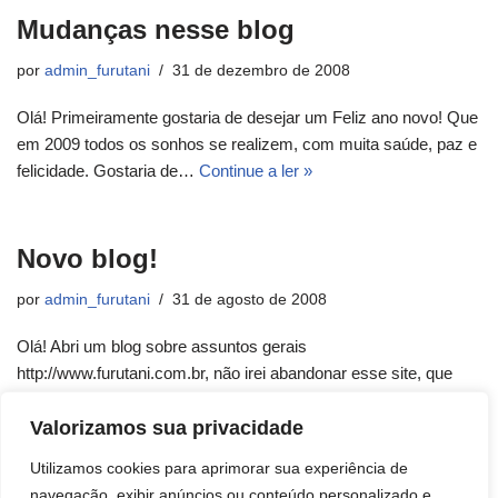
Mudanças nesse blog
por
admin_furutani
31 de dezembro de 2008
Olá! Primeiramente gostaria de desejar um Feliz ano novo! Que
em 2009 todos os sonhos se realizem, com muita saúde, paz e
felicidade. Gostaria de…
Continue a ler »
Novo blog!
por
admin_furutani
31 de agosto de 2008
Olá! Abri um blog sobre assuntos gerais
http://www.furutani.com.br, não irei abandonar esse site, que
ficará apenas dedicado a assuntos relacionados a Java. Até
mais, Roberto
Valorizamos sua privacidade
Utilizamos cookies para aprimorar sua experiência de
navegação, exibir anúncios ou conteúdo personalizado e