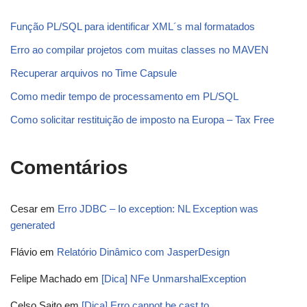
Função PL/SQL para identificar XML´s mal formatados
Erro ao compilar projetos com muitas classes no MAVEN
Recuperar arquivos no Time Capsule
Como medir tempo de processamento em PL/SQL
Como solicitar restituição de imposto na Europa – Tax Free
Comentários
Cesar
em
Erro JDBC – Io exception: NL Exception was
generated
Flávio
em
Relatório Dinâmico com JasperDesign
Felipe Machado
em
[Dica] NFe UnmarshalException
Celso Saito
em
[Dica] Erro cannot be cast to