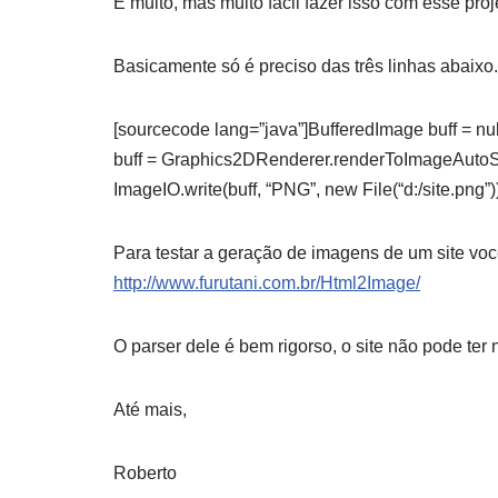
É muito, mas muito fácil fazer isso com esse proj
Basicamente só é preciso das três linhas abaixo.
[sourcecode lang=”java”]BufferedImage buff = nul
buff = Graphics2DRenderer.renderToImageAutoSize
ImageIO.write(buff, “PNG”, new File(“d:/site.png”)
Para testar a geração de imagens de um site voc
http://www.furutani.com.br/Html2Image/
O parser dele é bem rigorso, o site não pode te
Até mais,
Roberto