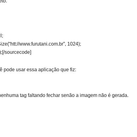
eto.
l;
(“htt://www.furutani.com.br”, 1024);
);[/sourcecode]
ê pode usar essa aplicação que fiz:
r nenhuma tag faltando fechar senão a imagem não é gerada.