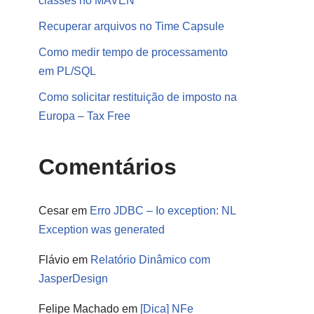
classes no MAVEN
Recuperar arquivos no Time Capsule
Como medir tempo de processamento
em PL/SQL
Como solicitar restituição de imposto na
Europa – Tax Free
Comentários
Cesar
em
Erro JDBC – Io exception: NL
Exception was generated
Flávio
em
Relatório Dinâmico com
JasperDesign
Felipe Machado
em
[Dica] NFe