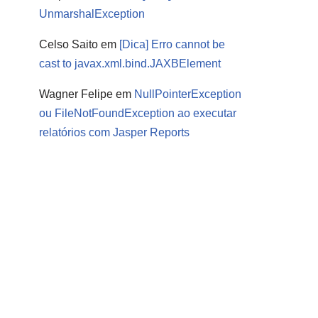
UnmarshalException
Celso Saito
em
[Dica] Erro cannot be
cast to javax.xml.bind.JAXBElement
Wagner Felipe
em
NullPointerException
ou FileNotFoundException ao executar
relatórios com Jasper Reports