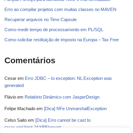
Erro ao compilar projetos com muitas classes no MAVEN
Recuperar arquivos no Time Capsule
Como medir tempo de processamento em PL/SQL
Como solicitar restituição de imposto na Europa – Tax Free
Comentários
Cesar
em
Erro JDBC – Io exception: NL Exception was
generated
Flávio
em
Relatório Dinâmico com JasperDesign
Felipe Machado
em
[Dica] NFe UnmarshalException
Celso Saito
em
[Dica] Erro cannot be cast to
javax.xml.bind.JAXBElement