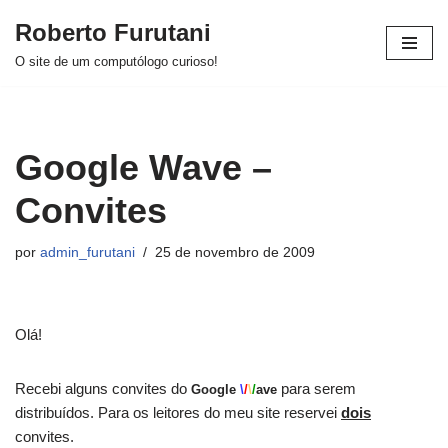
Roberto Furutani
Pular
O site de um computólogo curioso!
para
o
conteúdo
Google Wave –
Convites
por
admin_furutani
25 de novembro de 2009
Olá!
Recebi alguns convites do
para serem
Google
\
/
\
/
ave
distribuídos. Para os leitores do meu site reservei
dois
convites.