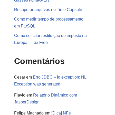
classes no MAVEN
Recuperar arquivos no Time Capsule
Como medir tempo de processamento
em PL/SQL
Como solicitar restituição de imposto na
Europa – Tax Free
Comentários
Cesar
em
Erro JDBC – Io exception: NL
Exception was generated
Flávio
em
Relatório Dinâmico com
JasperDesign
Felipe Machado
em
[Dica] NFe