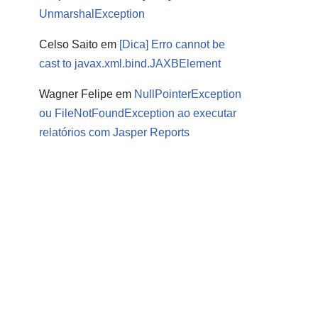
UnmarshalException
Celso Saito
em
[Dica] Erro cannot be
cast to javax.xml.bind.JAXBElement
Wagner Felipe
em
NullPointerException
ou FileNotFoundException ao executar
relatórios com Jasper Reports