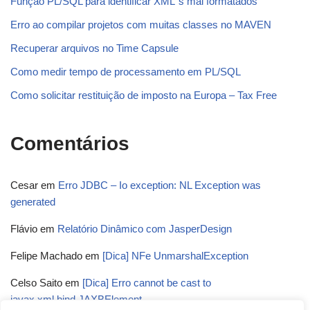
Função PL/SQL para identificar XML´s mal formatados
Erro ao compilar projetos com muitas classes no MAVEN
Recuperar arquivos no Time Capsule
Como medir tempo de processamento em PL/SQL
Como solicitar restituição de imposto na Europa – Tax Free
Comentários
Cesar
em
Erro JDBC – Io exception: NL Exception was
generated
Flávio
em
Relatório Dinâmico com JasperDesign
Felipe Machado
em
[Dica] NFe UnmarshalException
Celso Saito
em
[Dica] Erro cannot be cast to
javax.xml.bind.JAXBElement