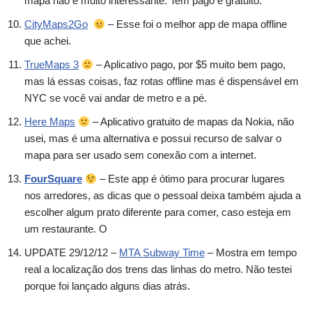
mapa não é muito interessante. Tem pago e gratuito.
CityMaps2Go
– Esse foi o melhor app de mapa offline
que achei.
TrueMaps 3
– Aplicativo pago, por $5 muito bem pago,
mas lá essas coisas, faz rotas offline mas é dispensável em
NYC se você vai andar de metro e a pé.
Here Maps
– Aplicativo gratuito de mapas da Nokia, não
usei, mas é uma alternativa e possui recurso de salvar o
mapa para ser usado sem conexão com a internet.
FourSquare
– Este app é ótimo para procurar lugares
nos arredores, as dicas que o pessoal deixa também ajuda a
escolher algum prato diferente para comer, caso esteja em
um restaurante. O
UPDATE 29/12/12 –
MTA Subway Time
– Mostra em tempo
real a localização dos trens das linhas do metro. Não testei
porque foi lançado alguns dias atrás.